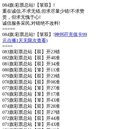
084旗:彩票总站!【箪双】!
重在诚信,不求无错,但求尽量少错!不求赞
赏，但求无愧于心!
诚信服务采民,对错绝不改料!
=====
084旗:彩票总站!【箪双】!
神州荇充值卡99
元点播1天无限次查看)
====
083旗彩票总站【双】开23错
082旗彩票总站【双】开48准
081旗彩票总站【双】开34准
080旗彩票总站【箪】开11准
079旗彩票总站【双】开23错
078旗彩票总站【双】开08准
077旗彩票总站【箪】开27准
076旗彩票总站【箪】开17准
075旗彩票总站【箪】开43准
074旗彩票总站【双】开28准
073旗彩票总站【双】开27错
072旗彩票总站【双】开44准
071旗彩票总站【箪】开43准